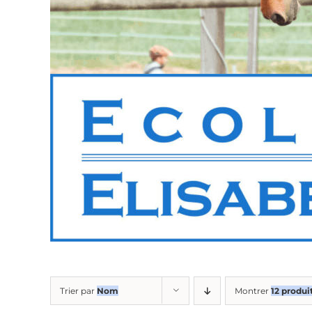
Trier par
Nom
Montrer
12 produi