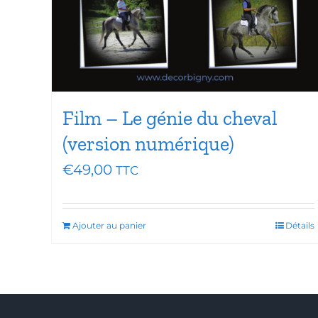
Film – Le génie du cheval
(version numérique)
€
49,00
TTC
Ajouter au panier
Détails