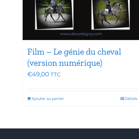
Film – Le génie du cheval
(version numérique)
€
49,00
TTC
Ajouter au panier
Détails