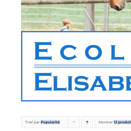
Trier par
Popularité
Montrer
12 produi