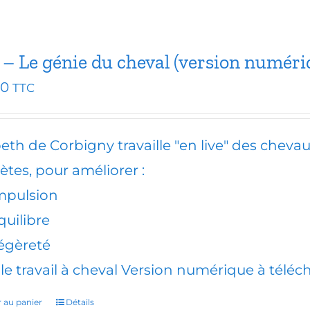
 – Le génie du cheval (version numéri
00
TTC
beth de Corbigny travaille "en live" des chev
ètes, pour améliorer :
mpulsion
quilibre
égèreté
le travail à cheval Version numérique à téléc
r au panier
Détails