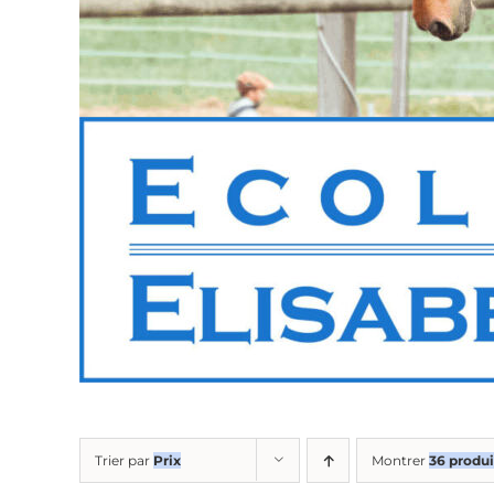
Trier par
Prix
Montrer
36 produi