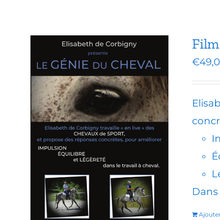
Film
€
49,
Elisa
concr
I
É
L
Dans 
Ajoute