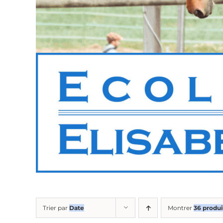
Trier par
Date
Montrer
36 produi