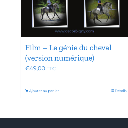
Film – Le génie du cheval
(version numérique)
€
49,00
TTC
Ajouter au panier
Détails