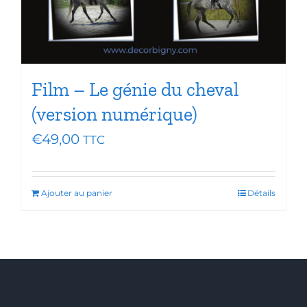
Film – Le génie du cheval
(version numérique)
€
49,00
TTC
Ajouter au panier
Détails