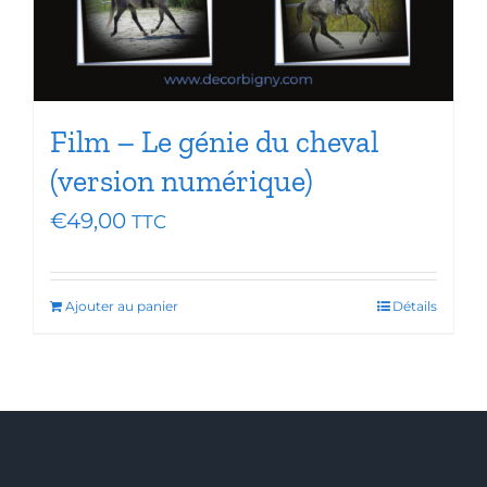
Film – Le génie du cheval
(version numérique)
€
49,00
TTC
Ajouter au panier
Détails