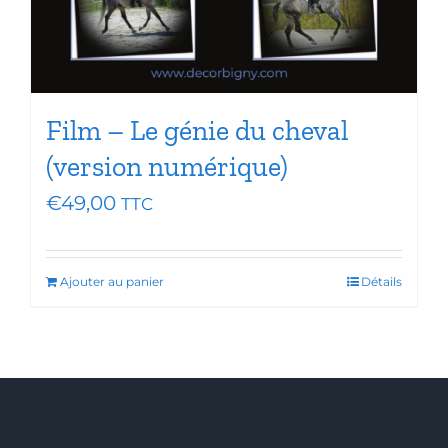
Film – Le génie du cheval
(version numérique)
€
49,00
TTC
Ajouter au panier
Détails