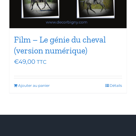
Film – Le génie du cheval
(version numérique)
€
49,00
TTC
Ajouter au panier
Détails