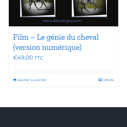
Film – Le génie du cheval
(version numérique)
€
49,00
TTC
Ajouter au panier
Détails